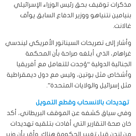
مذكرات توقيف بحق رئيس الوزراء الإسرائيلي
بنيامين نتنياهو ووزير الدفاع السابق يوآف
غالانت.
وأشار إلى تصريحات السيناتور الأمريكي ليندسي
غراهام، الذي أبلغه صراحة بأن المحكمة
الجنائية الدولية “وُجدت للتعامل مع أفريقيا
وأشخاص مثل بوتين، وليس مع دول ديمقراطية
مثل إسرائيل والولايات المتحدة”.
تهديدات بالانسحاب وقطع التمويل
وفي سياق كشفه عن الموقف البريطاني، أكد
خان صحة التقارير التي أفادت بتلقيه تهديدات
من لندن قبل تغيير الحكومة هناك. وأقر بأن وزير