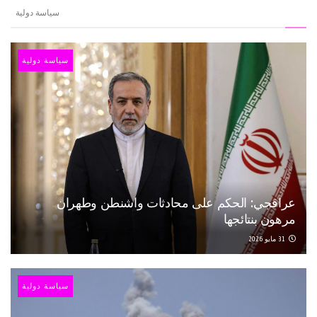
سياسة دولية
سياسة دولية
عراقجي: الحكم على محادثات واشنطن وطهران
مرهون بنتائجها
31 مايو 2026
سياسة دولية