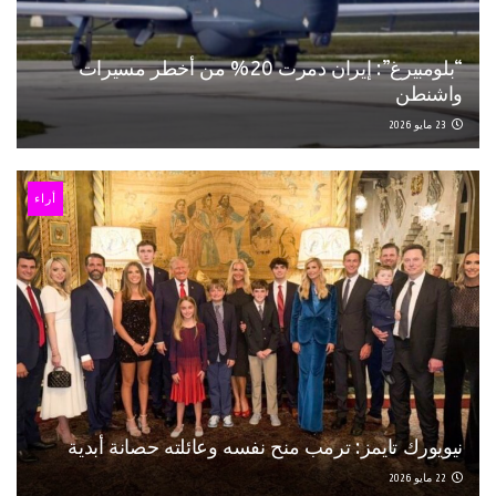
“بلومبيرغ”: إيران دمرت 20% من أخطر مسيرات
واشنطن
23 مايو 2026
أراء
نيويورك تايمز: ترمب منح نفسه وعائلته حصانة أبدية
22 مايو 2026