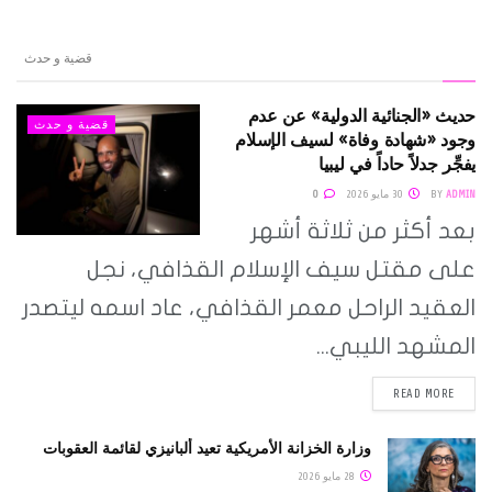
قضية و حدث
حديث «الجنائية الدولية» عن عدم
قضية و حدث
وجود «شهادة وفاة» لسيف الإسلام
يفجِّر جدلاً حاداً في ليبيا
ADMIN
BY
30 مايو 2026
0
بعد أكثر من ثلاثة أشهر
على مقتل سيف الإسلام القذافي، نجل
العقيد الراحل معمر القذافي، عاد اسمه ليتصدر
المشهد الليبي...
READ MORE
وزارة الخزانة الأمريكية تعيد ألبانيزي لقائمة العقوبات
28 مايو 2026