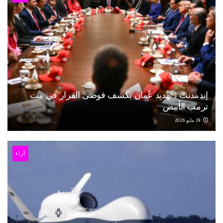
إندبندنت : تهديد عُمان يكشف فوضى القرار في بيت
ترمب الأبيض
29 مايو 2026
أراء