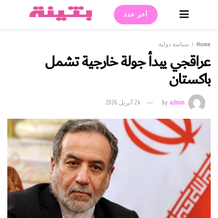
أخر عدد
Home
سياسة دولية
عراقجي يبدأ جولة خارجية تشمل
باكستان
admin
by
24 أبريل 2026