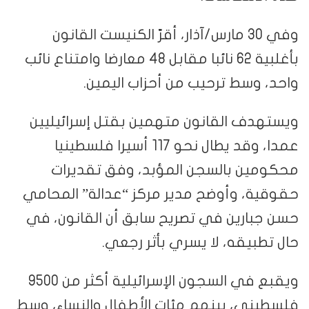
وفي 30 مارس/آذار، أقرّ الكنيست القانون
بأغلبية 62 نائبا مقابل 48 معارضا وامتناع نائب
واحد، وسط ترحيب من أحزاب اليمين.
ويستهدف القانون متهمين بقتل إسرائيليين
عمدا، وقد يطال نحو 117 أسيرا فلسطينيا
محكومين بالسجن المؤبد، وفق تقديرات
حقوقية، وأوضح مدير مركز “عدالة” المحامي
حسن جبارين في تصريح سابق أن القانون، في
حال تطبيقه، لا يسري بأثر رجعي.
ويقبع في السجون الإسرائيلية أكثر من 9500
فلسطيني، بينهم مئات الأطفال والنساء، وسط