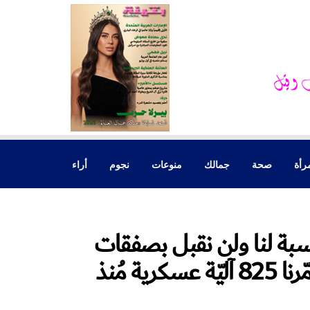
رأة
صحة
جمالك
منوعات
نجوم
أراء
لنسبة لنا ولن نقبل بصفقات
تبادل أو طروحات دون تحقّقه .. ودمّرنا 825 آليّة عسكرية مُنذ