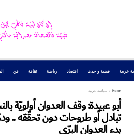
ة عربية
قضية و حدث
اقتصاد
رياضة
ثقافة
فن
الم
Home
سياسة عربية
أبو عبيدة: وقف العدوان أولويّة با
بدء العدوان البرّي