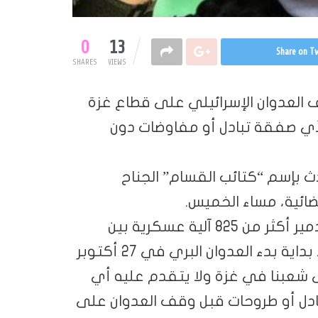
0
13
Share on Tw
SHARES
VIEWS
 العدوان الإسرائيلي على قطاع غزة
لأي صفقة تبادل أو مفاوضات دون
 بإسم “كتائب القسام” الجناح
ضائية، مساء الخميس.
وأعلن أبو عبيدة تمكن مقاتلي الحركة “من تدمير أكثر من 825 آلية عسكرية بين
ناقلة جند ودبابة وجرافة وشاحنة ومركبة، منذ بداية بدء العدوان البري في 27 أكتوبر
ى شعبنا في غزة ولا يتقدم عليه أي
تبادل أو طروحات قبل وقف العدوان على