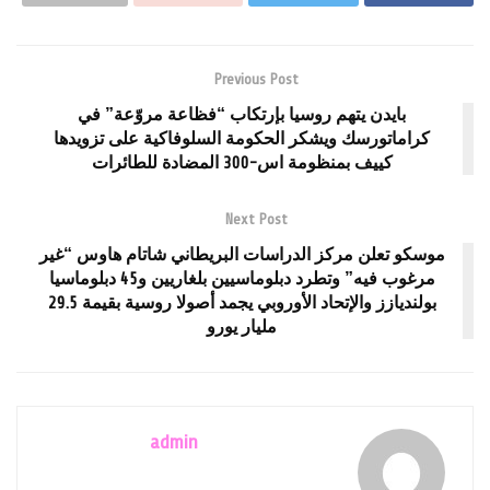
Previous Post
بايدن يتهم روسيا بإرتكاب “فظاعة مروّعة” في
كراماتورسك ويشكر الحكومة السلوفاكية على تزويدها
كييف بمنظومة اس-300 المضادة للطائرات
Next Post
موسكو تعلن مركز الدراسات البريطاني شاتام هاوس “غير
مرغوب فيه” وتطرد دبلوماسيين بلغاريين و45 دبلوماسيا
بولنديازز والإتحاد الأوروبي يجمد أصولا روسية بقيمة 29.5
مليار يورو
admin