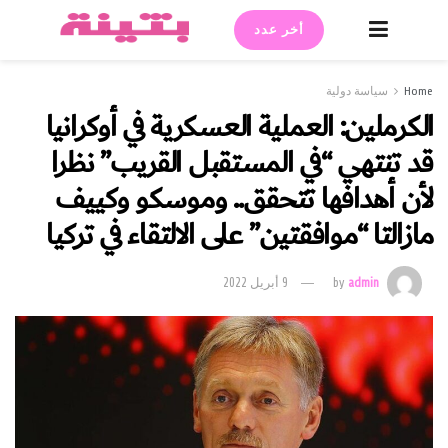
أخر عدد
Home
سياسة دولية
الكرملين: العملية العسكرية في أوكرانيا
قد تنتهي “في المستقبل القريب” نظرا
لأن أهدافها تتحقق.. وموسكو وكييف
مازالتا “موافقتين” على الالتقاء في تركيا
admin
by
9 أبريل 2022