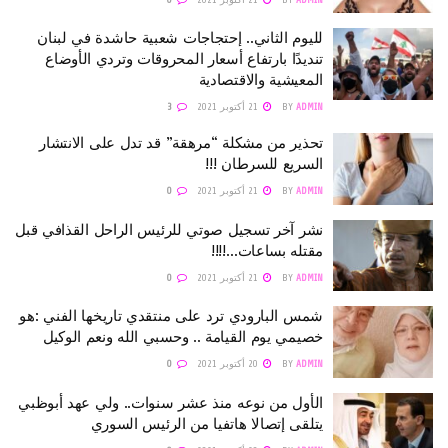
لليوم الثاني.. إحتجاجات شعبية حاشدة في لبنان
تنديدًا بارتفاع أسعار المحروقات وتردي الأوضاع
المعيشية والاقتصادية
ADMIN
BY
21 أكتوبر 2021
3
تحذير من مشكلة “مرهقة” قد تدل على الانتشار
السريع للسرطان !!!
ADMIN
BY
21 أكتوبر 2021
0
نشر آخر تسجيل صوتي للرئيس الراحل القذافي قبل
مقتله بساعات…!!!!
ADMIN
BY
21 أكتوبر 2021
0
شمس البارودي ترد على منتقدي تاريخها الفني :هو
خصيمي يوم القيامة .. وحسبي الله ونعم الوكيل
ADMIN
BY
20 أكتوبر 2021
0
الأول من نوعه منذ عشر سنوات.. ولي عهد أبوظبي
يتلقى إتصالا هاتفيا من الرئيس السوري