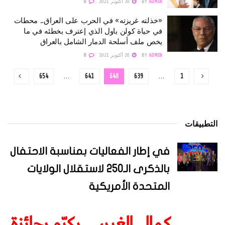
ADMIN
BY
20 أكتوبر 2021
0
«خذلته غريزته» في الحرب على العراق.. محطات
في حياة كولن باول الذي إعترف بخطئه في ما
يخص ملف أسلحة الدمار الشامل بالعراق
ADMIN
BY
20 أكتوبر 2021
0
654
…
641
640
639
…
1
التطبيقات
في إطار الفعاليات بمناسبة الاحتفال
بالذكرى الـ250 لاستقلال الولايات
المتحدة الأمريكية
كمال الغريبي يكرّم بجائزة