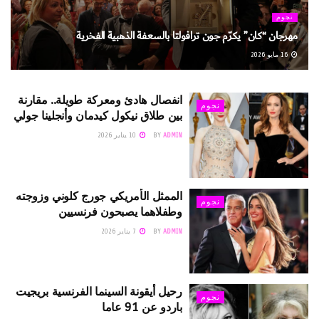
نجوم
مهرجان “كان” يكرّم جون ترافولتا بالسعفة الذهبية الفخرية
16 مايو 2026
انفصال هادئ ومعركة طويلة.. مقارنة
نجوم
بين طلاق نيكول كيدمان وأنجلينا جولي
ADMIN
BY
10 يناير 2026
الممثل الأمريكي جورج كلوني وزوجته
نجوم
وطفلاهما يصبحون فرنسيين
ADMIN
BY
7 يناير 2026
رحيل أيقونة السينما الفرنسية بريجيت
نجوم
باردو عن 91 عاما