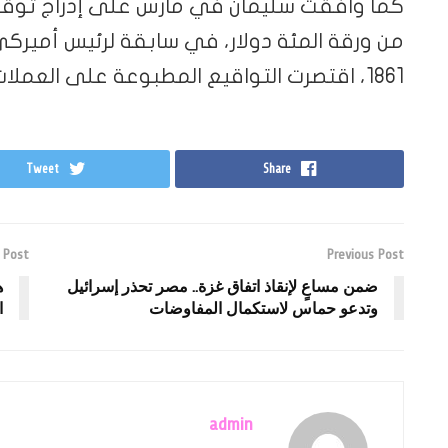
كما وافقت سليمان في مارس على إدراج توقيع
من ورقة المئة دولار، في سابقة لرئيس أميرك
1861، اقتصرت التواقيع المطبوعة على العملات الأميركية على وزير الخزانة.
Tweet
Share
 Post
Previous Post
ضمن مساعٍ لإنقاذ اتفاق غزة.. مصر تحذر إسرائيل
ه
وتدعو حماس لاستكمال المفاوضات
ا
admin