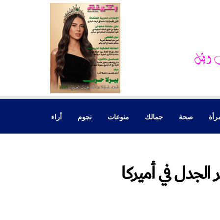
رأة
صحة
جمالك
منوعات
نجوم
أراء