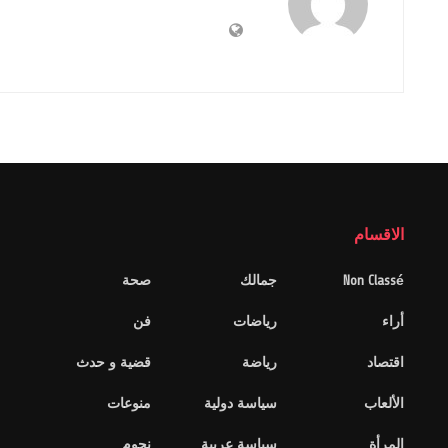
الاقسام
Non Classé
جمالك
صحة
أراء
رياضات
فن
اقتصاد
رياضة
قضية و حدث
الألعاب
سياسة دولية
منوعات
المرأة
سياسة عربية
نجوم