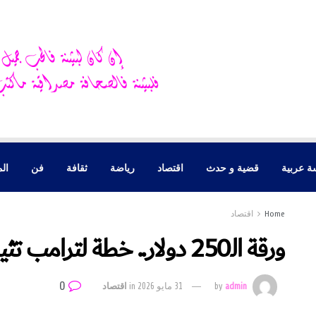
ة عربية
قضية و حدث
اقتصاد
رياضة
ثقافة
فن
الم
Home
اقتصاد
ورقة الـ250 دولار.. خطة لترامب تثير الجدل في أميركا
0
admin
by
31 مايو 2026
in
اقتصاد