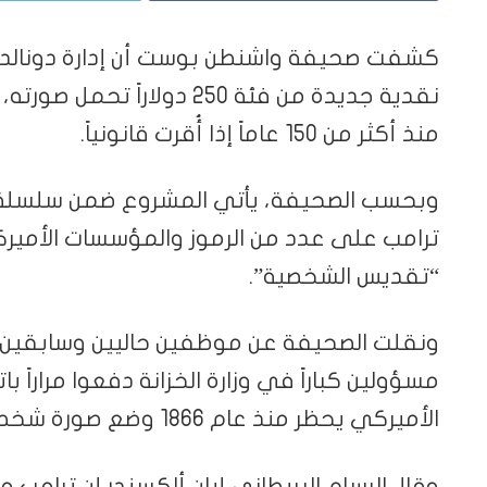
كشفت صحيفة واشنطن بوست أن إدارة دونالد 
نقدية جديدة من فئة 250 دول
منذ أكثر من 150 عاماً إذا أُقرت قانونياً.
وبحسب الصحيفة، يأتي المشروع ضمن سلسلة 
ترامب على عدد من الرموز والمؤسسات الأميركية، 
“تقديس الشخصية”.
ونقلت الصحيفة عن موظفين حاليين وسابقين 
مسؤولين كباراً في وزارة الخزانة دفعوا مراراً ب
الأميركي يحظر منذ عام 1866 وضع صورة شخص حي على الأوراق النقدية.
وقال الرسام البريطاني إيان ألكسندر إن ترامب 