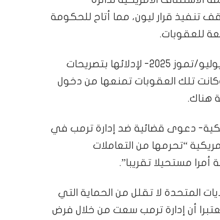
ف تنفيذ قرار ليون، ‌مما أتاح ‌للحكومة
عة للعقوبات.
وفرضت واشنطن عقوبات على ألبانيزي -في يوليو/تموز 2025- لإدلائها بتصريحات
انت تلك العقوبات ‌‌تمنعها من دخول
 هناك.
يكية- دعوى قضائية ضد إدارة ترمب في
ريكية “تحرمها من التعاملات
 أمرا مستحيلا تقريبا”.
يات المتحدة لا تقلل من الحماية التي
عتبرا أن إدارة ترمب سعت ‌‌من خلال فرض