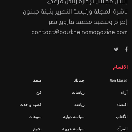
رئيس مجلس الإدارة رياض مرعي
ناشرة المجلة ورئيسة التحرير بثينة جبنون
إخراج وتنفيذ محمد فاروق نصر
contact@boutheinamagazine.com
الاقسام
Non Classé
جمالك
صحة
أراء
رياضات
فن
اقتصاد
رياضة
قضية و حدث
الألعاب
سياسة دولية
منوعات
المرأة
سياسة عربية
نجوم