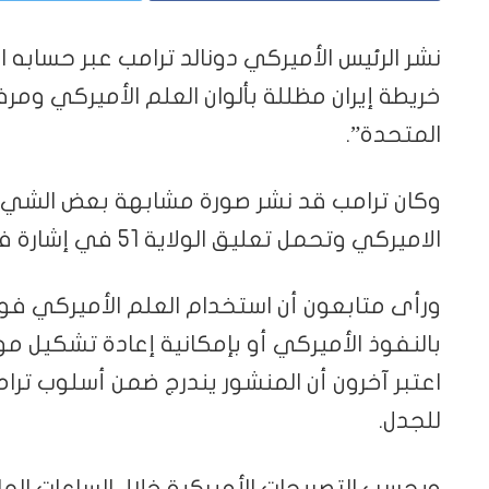
نشر الرئيس الأميركي دونالد ترامب عبر حساب
خريطة إيران مظللة بألوان العلم الأميركي ومرف
المتحدة”.
وكان ترامب قد نشر صورة مشابهة بعض الشيء ل
الاميركي وتحمل تعليق الولاية 51 في إشارة فكرة ضم فنزويلا كولاية جديدة.
ورأى متابعون أن استخدام العلم الأميركي فوق
بالنفوذ الأميركي أو بإمكانية إعادة تشكيل مو
اعتبر آخرون أن المنشور يندرج ضمن أسلوب ترامب
للجدل.
وبحسب التصريحات الأميركية خلال الساعات الما