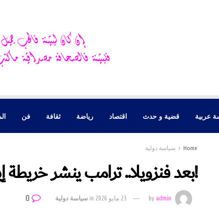
ة عربية
قضية و حدث
اقتصاد
رياضة
ثقافة
فن
الم
Home
سياسة دولية
!بعد فنزويلا.. ترامب ينشر خريطة إي
0
admin
by
23 مايو 2026
in
سياسة دولية