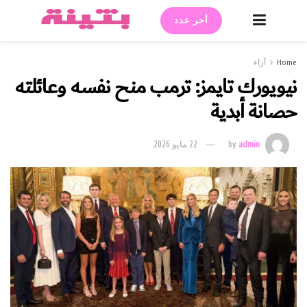
أخر عدد
Home
أراء
نيويورك تايمز: ترمب منح نفسه وعائلته
حصانة أبدية
admin
by
22 مايو 2026