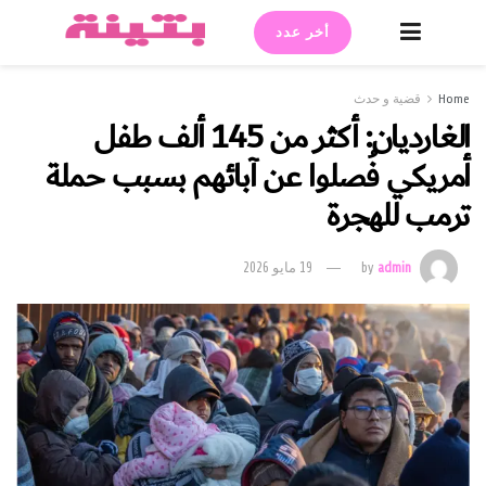
أخر عدد
Home
قضية و حدث
الغارديان: أكثر من 145 ألف طفل
أمريكي فُصلوا عن آبائهم بسبب حملة
ترمب للهجرة
admin
by
19 مايو 2026