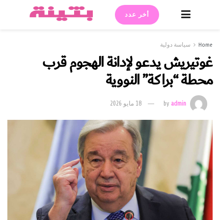
أخر عدد
Home
سياسة دولية
غوتيريش يدعو لإدانة الهجوم قرب
محطة “براكة” النووية
admin
by
18 مايو 2026