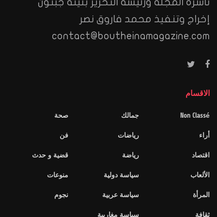
ناشرة المجلة ورئيسة التحرير بثينة جبنون
إخراج وتنفيذ محمد فاروق نصر
contact@boutheinamagazine.com
الاقسام
Non Classé
جمالك
صحة
أراء
رياضات
فن
اقتصاد
رياضة
قضية و حدث
الألعاب
سياسة دولية
منوعات
المرأة
سياسة عربية
نجوم
ثقافة
سياسة مغاربية