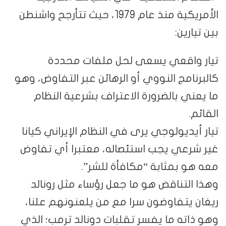
الأمريكية منذ عام 1979، حيث تتأرجح واشنطن
بين تيارين:
تيار واقعي يسعى لحل ملفات محددة
كالبرنامج النووي أو الرهائن عبر التفاوض، وهو
ما يعني بالضرورة الاعتراف بشرعية النظام
القائم.
تيار أيديولوجي يرى في النظام الإيراني كيانا
غير شرعي يجب استئصاله، معتبرا أي تفاوض
معه هو بمثابة “مكافأة للشر”.
وهذا التناقض هو ما جعل رؤساء مثل رونالد
ريغان يتفاوضون سرا مع من يلعنونهم علنا،
وهو ذاته ما يفسر تقلبات دونالد ترمب؛ الذي