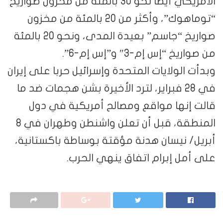
الأمريكي أيضا نحو 30 بالمئة من مخزون صواريخ
“توماهوك”، وأكثر من 20 بالمئة من مخزون
صواريخ “جاسم” بعيدة المدى، ونحو 20 بالمئة
من صواريخ “إس إم-3″ و”إس إم-6”.
وبدأت الولايات المتحدة وإسرائيل حربا على إيران
في 28 فبراير، لترد الأخيرة بشن هجمات ضد ما
قالت إنها مواقع ومصالح أمريكية في دول
المنطقة، قبل أن تعلن واشنطن وطهران في 8
أبريل/ نيسان هدنة مؤقتة بوساطة باكستانية،
على أمل إبرام اتفاق ينهي الحرب.