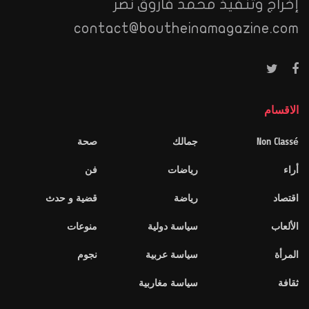
إخراج وتنفيذ محمد فاروق نصر
contact@boutheinamagazine.com
الاقسام
Non Classé
جمالك
صحة
أراء
رياضات
فن
اقتصاد
رياضة
قضية و حدث
الألعاب
سياسة دولية
منوعات
المرأة
سياسة عربية
نجوم
ثقافة
سياسة مغاربية