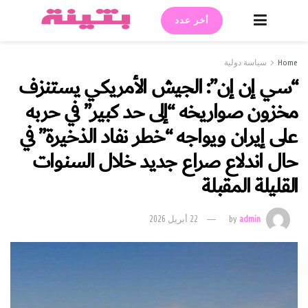
أخر عدد
Home
سياسة دولية
“سي إن إن”: الجيش الأمريكي يستنزف
مخزون صواريخه “إلى حد كبير” في حربه
على إيران ويواجه “خطر نفاد الذخيرة” في
حال اندلاع صراع جديد خلال السنوات
القليلة المقبلة
admin
by
22 أبريل 2026