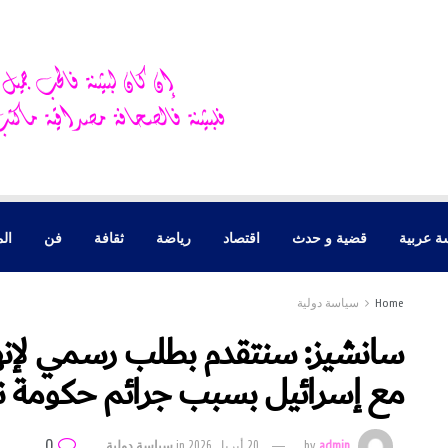
ة عربية
قضية و حدث
اقتصاد
رياضة
ثقافة
فن
الم
Home
سياسة دولية
سانشيز: سنتقدم بطلب رسمي لإنهاء 
مع إسرائيل بسبب جرائم حكومة نتن
0
admin
by
20 أبريل 2026
in
سياسة دولية