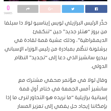
0
SHARES
حذّر الرئيس البرازيلي لويس إيناسيو لولا دا سيلفا
من بروز “هتلر جديد” حين “تنكفئ
الديمقراطية”، وذلك عشية قمة لقادة في
برشلونة تنظّم بمبادرة من رئيس الوزراء الإسباني
بيدرو سانشيز الذي دعا إلى “تجديد” النظام
الدولي.
وقال لولا في مؤتمر صحفي مشترك مع
سانشيز أمس الجمعة في ختام أول قمة
إسبانية برازيلية “ما نريده هو التحاور لنرى ما إذا
بإمكاننا إيجاد حل يفضي إلى تعزيز المسار