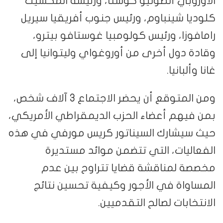
الأوروبي أنطونيو كوستا، ورئيسة المكسيك
كلوديا شينباوم، ورئيس جنوب أفريقيا سيريل
رامافوزا، ورئيس كولومبيا غوستافو بيترو،
وقادة دول أخرى من أوروغواي وليتوانيا إلى
غانا وألبانيا.
ومن المتوقع أن يحضر الاجتماع 3 آلاف شخص،
بمن فيهم أعضاء الحزب الديمقراطي الأمريكي،
حيث سيشارك السيناتور كريس مورفي في هذه
الفعاليات، التي تتضمن موائد مستديرة
مخصصة لمناقشة قضايا تتراوح بين عدم
المساواة في الأجور وكيفية تحسين نتائج
الانتخابات لصالح التقدميين.