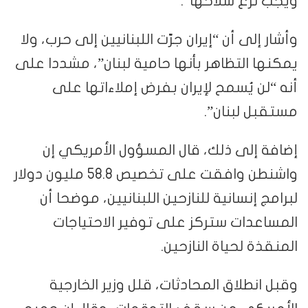
ويجب نزع سلاحها”.
وأشار إلى أن “إيران جرّت اللبنانيين إلى حرب، ولا
يمكنها التظاهر بأنها حامية لبنان”، مشددا على
أنه “لن يُسمح لإيران بفرض إملاءاتها على
مستقبل لبنان”.
إضافة إلى ذلك، قال المسؤول الأمريكي إن
واشنطن وافقت على تخصيص 58.8 مليون دولار
لبرامج إنسانية للنازحين اللبنانيين، موضحا أن
المساعدات ستركز على توفير الاحتياجات
المنقذة لحياة النازحين.
وقبل انطلاق المحادثات، قلل وزير الخارجية