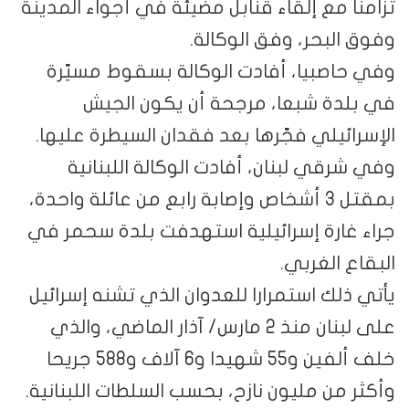
تزامناً مع إلقاء قنابل مضيئة في أجواء المدينة
وفوق البحر، وفق الوكالة.
وفي حاصبيا، أفادت الوكالة بسقوط مسيّرة
في بلدة شبعا، مرجحة أن يكون الجيش
الإسرائيلي فجّرها بعد فقدان السيطرة عليها.
وفي شرقي لبنان، أفادت الوكالة اللبنانية
بمقتل 3 أشخاص وإصابة رابع من عائلة واحدة،
جراء غارة إسرائيلية استهدفت بلدة سحمر في
البقاع الغربي.
يأتي ذلك استمرارا للعدوان الذي تشنه إسرائيل
على لبنان منذ 2 مارس/ آذار الماضي، والذي
خلف ألفين و55 شهيدا و6 آلاف و588 جريحا
وأكثر من مليون نازح، بحسب السلطات اللبنانية.