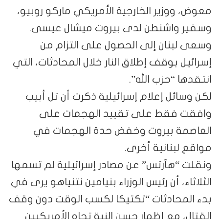
معوض، ووزير الخارجية الأمريكي ماركو روبيو،
وسفير واشنطن لدى بيروت ميشال عيسى.
وسعى لبنان إلى الحصول على التزام من
إسرائيل بوقف إطلاق النار خلال المحادثات، التي
انتقدها “حزب الله”.
لكن وسائل إعلام إسرائيلية ذكرت أن تل أبيب
وافقت فقط على تقييد الهجمات على
العاصمة بيروت وخفض حدة الهجمات في
مواقع لبنانية أخرى.
ونقلت “هآرتس” عن مصادر إسرائيلية لم تسمها
الثلاثاء، أن رئيس الوزراء بنيامين نتنياهو يرى في
بدء المحادثات “تكتيكا لكسب الوقت دون وقف
القتال، مع إظهار حسن النية تجاه الأمريكيين