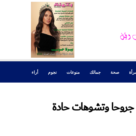
رأة
صحة
جمالك
منوعات
نجوم
أراء
اني جروحا وتشوهات حادة