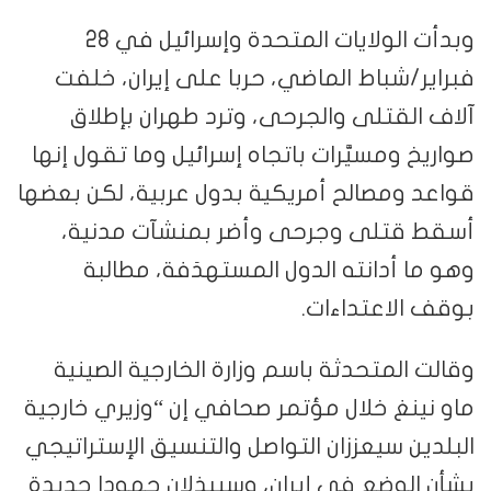
وبدأت الولايات المتحدة وإسرائيل في 28
فبراير/شباط الماضي، حربا على إيران، خلفت
آلاف القتلى والجرحى، وترد طهران بإطلاق
صواريخ ومسيَّرات باتجاه إسرائيل وما تقول إنها
قواعد ومصالح أمريكية بدول عربية، لكن بعضها
أسقط قتلى وجرحى وأضر بمنشآت مدنية،
وهو ما أدانته الدول المستهدَفة، مطالبة
بوقف الاعتداءات.
وقالت المتحدثة باسم وزارة الخارجية الصينية
ماو نينغ خلال مؤتمر صحافي إن “وزيري خارجية
البلدين سيعززان التواصل والتنسيق الإستراتيجي
بشأن الوضع في إيران، وسيبذلان جهودا جديدة