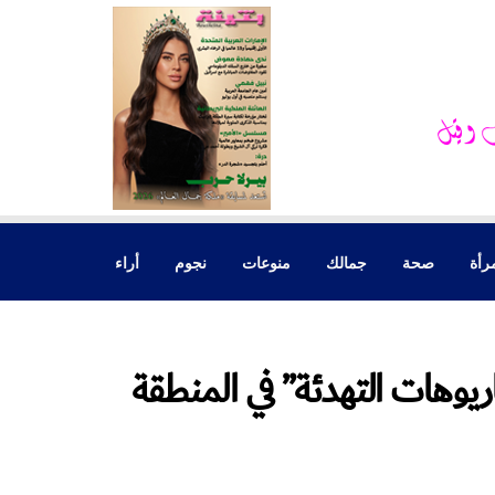
رأة
صحة
جمالك
منوعات
نجوم
أراء
يوهات التهدئة” في المنطقة