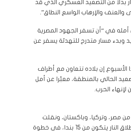
وار بدلا من التصعيد العسكري الذي قد
 والعنف والإرهاب الواسع النطاق”.
ن أمله في “أن تسفر الجهود المصرية
د وبدء مسار متدرج للتهدئة يسفر عن
الأسبوع إن بلاده تتعاون مع أطراف
يد الحالي بالمنطقة، معبّرا عن أمل
إنهاء الحرب.
ن مصر، وتركيا، وباكستان، ونقلت
إسلام آباد إلى طهران مقترحا أمريكيا لوقف إطلاق النار يتكون من 15 بندا، في خطوة