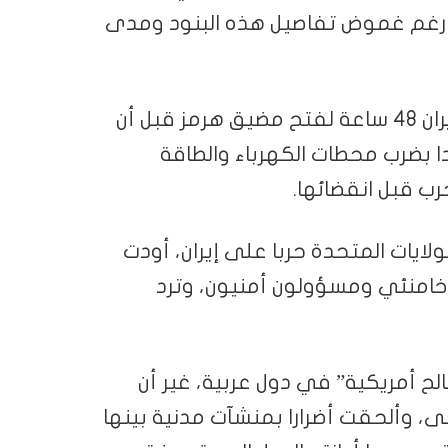
، رغم غموض تفاصيل هذه البنود ومدى
وكان الرئيس الأمريكي دونالد ترمب قد أمهل إيران 48 ساعة لفتح مضيق هرمز قبل أن
م إضافية، متوعدا بضرب محطات الكهرباء والطاقة
حرب قبل انقضائها.
والولايات المتحدة حربا على إيران، أودت
خامنئي ومسؤولون أمنيون، وترد
ح أمريكية” في دول عربية، غير أن
وألحقت أضرارا بمنشآت مدنية بينها