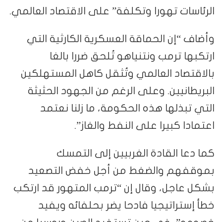
الرئاسات تهورا وتكلفة” على الاقتصاد العالمي.
وأضاف “إن الحماقة العسكرية الكارثية التي
ارتكبها ترمب ونتنياهو تُلحق ضررا بالغا
بالاقتصاد العالمي وتُثقل كاهل المستهلكين
البريطانيين. وعلى الرغم من الجهود الحثيثة
التي تبذلها هذه الحكومة، ما زلنا نعتمد
اعتمادا كبيرا على النفط والغاز”.
كما دعا القادة الغربيين إلى التمسك
بموقفهم والضغط من أجل خفض التصعيد
بشكل عاجل، وقال إن “ترمب المتهور قد ارتكب
خطأ إستراتيجيا فادحا يضر بحلفائه ويفيد