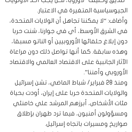
“صديق وحليف” لأوروبا، لكن يجب أخذ الأولويات
الجيوسياسية المتغيرة في الاعتبار.
وأضاف: “لا يمكننا تجاهل أن الولايات المتحدة،
في الشرق الأوسط، أي في جوارنا، شنت حربا
دون إبلاغ حلفائها الأوروبيين أو الناتو مسبقا،
وهذه سابقة. كما أنها تواصل ذلك دون مراعاة
الآثار الجانبية على الاقتصاد العالمي والاقتصاد
الأوروبي وأمننا”.
ومنذ 28 فبراير/ شباط الماضي، تشن إسرائيل
والولايات المتحدة حربا على إيران، أودت بحياة
مئات الأشخاص، أبرزهم المرشد علي خامنئي
ومسؤولون أمنيون، فيما ترد طهران بإطلاق
صواريخ ومسيرات باتجاه إسرائيل.