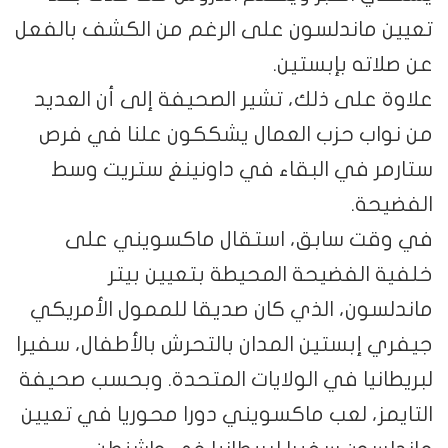
تعيين ماندلسون على الرغم من الكشف بالفعل
عن صلاته بإبستين.
علاوة على ذلك، تشير الصحيفة إلى أن العديد
من نواب حزب العمال يشككون علنا في فرص
ستارمر في البقاء في داونينغ ستريت وسط
الفضيحة.
في وقت سابق، استقال ماكسويني على
خلفية الفضيحة المحيطة بتعيين بيتر
ماندلسون، الذي كان صديقا للممول الأمريكي
جيفري إبستين المدان بالتحرش بالأطفال، سفيرا
لبريطانيا في الولايات المتحدة. وبحسب صحيفة
التايمز، لعب ماكسويني دورا محوريا في تعيين