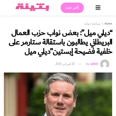
أخر عدد
Home
سياسة دولية
“ديلي ميل”: بعض نواب حزب العمال
البريطاني يطالبون باستقالة ستارمر على
خلفية فضيحة إبستين”ديلي ميل
admin
by
10 فبراير 2026