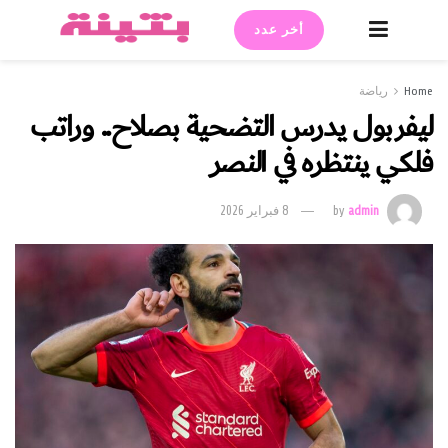
أخر عدد
Home
رياضة
ليفربول يدرس التضحية بصلاح.. وراتب
فلكي ينتظره في النصر
admin
by
8 فبراير 2026