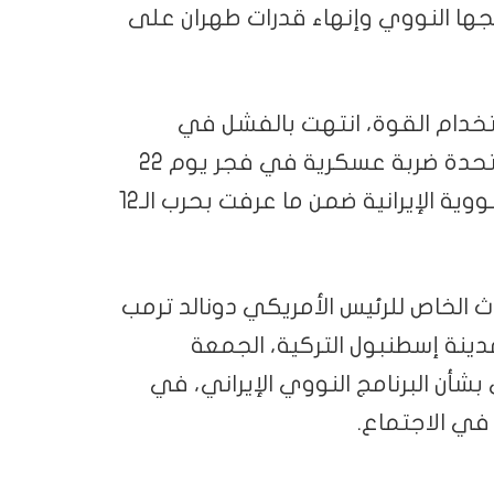
مجها النووي وإنهاء قدرات طهران على
خدام القوة، انتهت بالفشل في
يونيو/حزيران الماضي، عندما شنت الولايات المتحدة ضربة عسكرية في فجر يوم 22
من الشهر نفسه، استهدفت خلالها المنشآت النووية الإيرانية ضمن ما عرفت بحرب الـ12
الخاص للرئيس الأمريكي دونالد ترمب
دينة إسطنبول التركية، الجمعة
بشأن البرنامج النووي الإيراني، في
في الاجتماع.