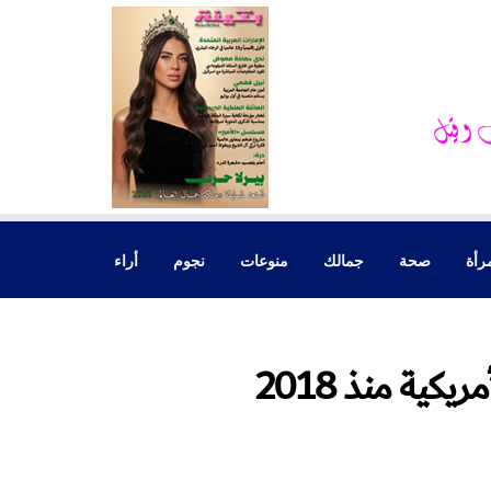
رأة
صحة
جمالك
منوعات
نجوم
أراء
كية منذ 2018