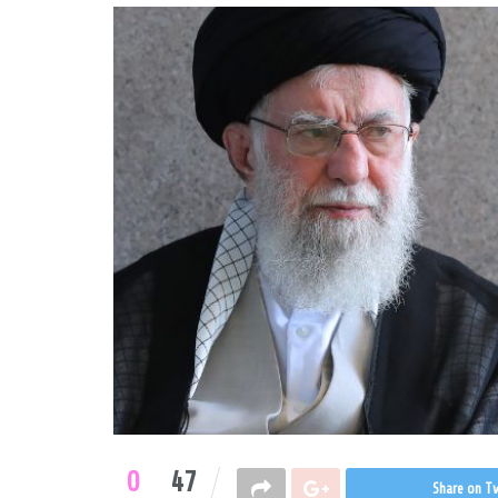
0
47
Share on Tw