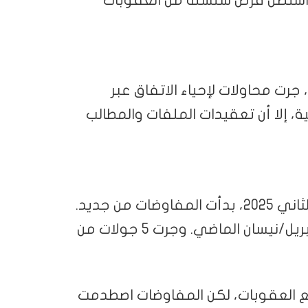
واشنطن فرض سلسلة من العقوبات
مع وصول جو بايدن إلى البيت الأبيض في 2021، جرت محاولات لإحياء الاتفاق عبر
، إلا أن تعقيدات الملفات والمطالب
مع عودة ترمب للبيت الأبيض في يناير/كانون الثاني 2025، بدأت المفاوضات من جديد.
إذ سرعان ما بدأت المحادثات بين الجانبين في أبريل/نيسان الماضي. وجرت 5 جولات من
ع العقوبات، لكن المفاوضات اصطدمت