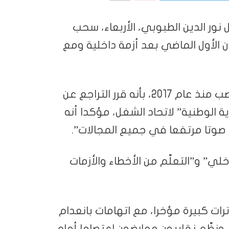
 نور الدين الطبوبي، الأربعاء، سحب
الأول الماضي بعد أزمة داخلية ومع
وقد صرّح نور الدين الطبوبي، الذي يتولى المنصب منذ عام 2017، بأنه قرر التراجع عن
رية الوطنية” لاتحاد الشغل، مؤكدا أنه
ا صوتا مرتفعا في جميع المجالات”.
لي” و”التعلّم من الأخطاء والأزمات
ات كبيرة مؤخرا، مع اتهامات بانعدام
 ونظّم نقابيون معارضون اعتصاما أمام