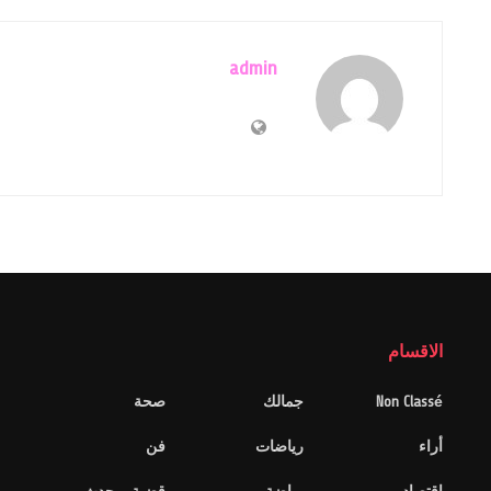
admin
الاقسام
Non Classé
جمالك
صحة
أراء
رياضات
فن