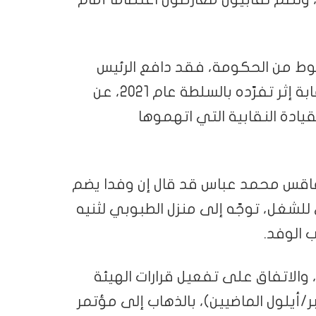
وط من الحكومة، فقد دافع الرئيس
قيس سعيّد الذي حظي بدعم مشروط من النقابة إثر تفرّده بالسلطة عام 2021، عن
ادة النقابية التي اتهموها
صفاقس محمد عباس قد قال إن وفدا يضم
سي للشغل، توجّه إلى منزل الطبوبي لثنيه
 الوفد.
 والاتفاق على تفعيل قرارات الهيئة
بقة (بتاريخ 29 مايو/أيار و23 سبتمبر/أيلول الماضيين)، بالذهاب إلى مؤتمر