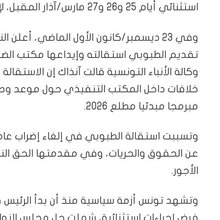
استثنائي أيام 25 و26 و27 مارس/آذار المقبل، لإنقاذ وتصحيح مسار العمل النقابي.
وفي 23 ديسمبر/كانون الأول الماضي، أعلن
تقديم الطبوبي استقالته وإيداعها مكتب الضب
وكالة الأنباء التونسية قالت آنذاك إن الاست
خلافات داخل المكتب التنفيذي حول موعد وطر
مبرمجا مبدئيا مطلع 2026.
وتسببت استقالة الطبوبي في إلغاء إضراب عام كا
عن الحقوق والحريات، وفي مقدمتها الحق النق
الأجور.
فرض إجراءات استثنائية، شملت حل مجلس النو