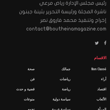
رئيس مجلس الإدارة رياض مرعي
ناشرة المجلة ورئيسة التحرير بثينة جبنون
إخراج وتنفيذ محمد فاروق نصر
contact@boutheinamagazine.com
الاقسام
Non Classé
جمالك
صحة
أراء
رياضات
فن
اقتصاد
رياضة
قضية و حدث
الألعاب
سياسة دولية
منوعات
المرأة
سياسة عربية
نجوم