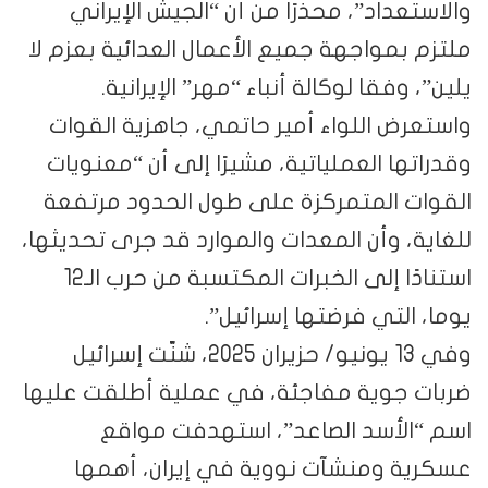
والاستعداد”، محذرًا من أن “الجيش الإيراني
ملتزم بمواجهة جميع الأعمال العدائية بعزم لا
يلين”، وفقا لوكالة أنباء “مهر” الإيرانية.
واستعرض اللواء أمير حاتمي، جاهزية القوات
وقدراتها العملياتية، مشيرًا إلى أن “معنويات
القوات المتمركزة على طول الحدود مرتفعة
للغاية، وأن المعدات والموارد قد جرى تحديثها،
استنادًا إلى الخبرات المكتسبة من حرب الـ12
يوما، التي فرضتها إسرائيل”.
وفي 13 يونيو/ حزيران 2025، شنّت إسرائيل
ضربات جوية مفاجئة، في عملية أطلقت عليها
اسم “الأسد الصاعد”، استهدفت مواقع
عسكرية ومنشآت نووية في إيران، أهمها