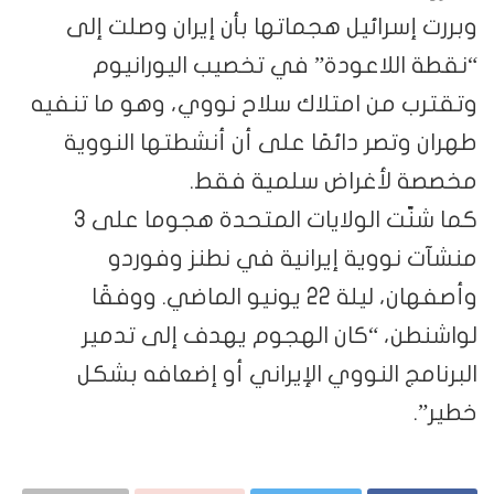
وبررت إسرائيل هجماتها بأن إيران وصلت إلى
“نقطة اللاعودة” في تخصيب اليورانيوم
وتقترب من امتلاك سلاح نووي، وهو ما تنفيه
طهران وتصر دائمًا على أن أنشطتها النووية
مخصصة لأغراض سلمية فقط.
كما شنّت الولايات المتحدة هجوما على 3
منشآت نووية إيرانية في نطنز وفوردو
وأصفهان، ليلة 22 يونيو الماضي. ووفقًا
لواشنطن، “كان الهجوم يهدف إلى تدمير
البرنامج النووي الإيراني أو إضعافه بشكل
خطير”.