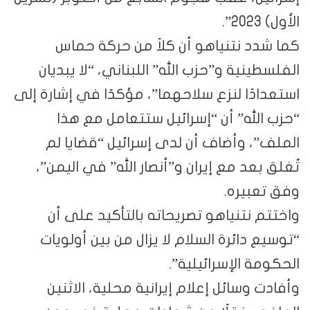
الأول) 2023”.
كما شدد نتنياهو أن كلاً من حركة حماس
الفلسطينية و”حزب الله” اللبناني، “لا يبديان
استعدادًا لنزع سلاحهما”، مؤكدًا في إشارة إلى
“حزب الله” أن “إسرائيل ستتعامل مع هذا
الملف”، وأضاف أن لدى إسرائيل “قضايا لم
تُغلق بعد مع إيران و”أنصار الله” في اليمن”،
وفق تعبيره.
واختتم نتنياهو تصريحاته بالتأكيد على أن
“توسيع دائرة السلام لا يزال من بين أولويات
الحكومة الإسرائيلية”.
وأفادت وسائل إعلام إيرانية محلية، الاثنين