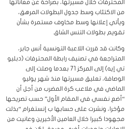
المحترفات خلال مسيرتها، بصراحة عن معاناتها
من الاكتئاب وسط جدول البطولات المرهق،
ويأتي إعلانها وسط مخاوف مستمرة بشأن
تقويم بطولات التنس الشاق.
وكانت قد قررت اللاعبة التونسية أنس جابر،
المتراجعة في تصنيف رابطة المحترفات (دبليو
تي إيه) إلى المركز 71 بعدما وصلت إلى
الوصافة، تعليق مسيرتها منذ شهر يوليو
الماضي في ملاعب كرة المضرب من أجل أن
“أضع نفسي في المقام الأول” حسب تصريحها
مؤخرا، ونشرت على حسابها ب إنستغرام “بذلت
مجهودا كبيرا خلال العامين الأخيرين وعانيت من
الإصابات وتحديات أخرى عديدة.. لكن في