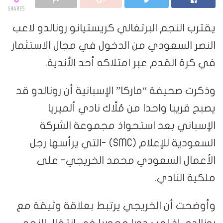
SHARES
يقترب النجم البرتغالي كريستيانو رونالدو لاعب
النصر السعودي من الدخول في مجال الاستثمار
في كرة القدم عبر امتلاكه أحد الأندية.
وذكرت صحيفة “ماركا” الإسبانية أن رونالدو قد
يصبح قريبا واحدا من مُلّاك نادي ألميريا
الإسباني بعد استحواذ مجموعة الشركة
السعودية للإعلام (SMC) -التي يرأسها رجل
الأعمال السعودي محمد الخريجي- على
ملكية النادي.
وأوضحت أن الخريجي يرتبط بعلاقة وثيقة مع
رونالدو، إذ لعب دورا محوريا في انتقال النجم