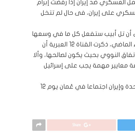
 العسكري ضد إيران إذا رفضت إبرام
عسكري على إيران، فى حال لم تتخل
إلى أن تل أبيب ستفعل كل ما في وسعها
لمنع إيران من امتلاك سلاح نووي، ويوم الثلاثاء الماضي، ذكرت القناة 12 العبرية أن
تفاق النووي بحيث يكون لصالحها، وألا
عة معايير مهمة يجب على إسرائيل
ومن المقرر أن يعقد ممثلون من الولايات المتحدة وإيران اجتماعا في عُمان يوم 12
Share