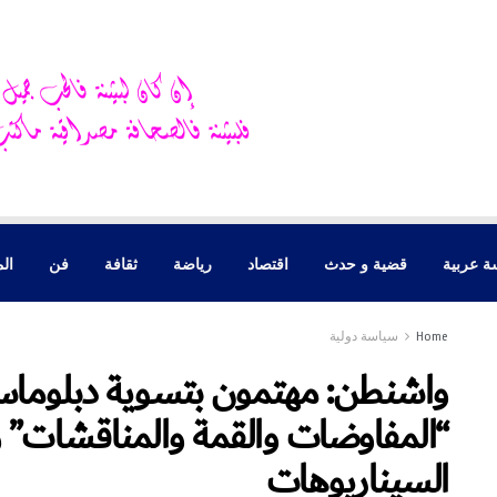
ة عربية
قضية و حدث
اقتصاد
رياضة
ثقافة
فن
الم
Home
سياسة دولية
واشنطن: مهتمون بتسوية دبلوماسي
“المفاوضات والقمة والمناقشات”
السيناريوهات