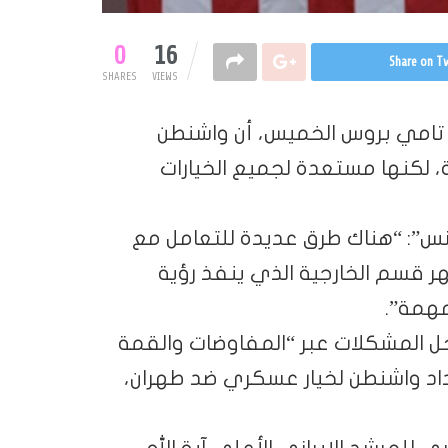
0
16
Share on Tw
SHARES
VIEWS
ية تامي بروس الخميس، أن واشنطن
، لكنها مستعدة لجميع الخيارات
س”: “هناك طرق عديدة للتعامل مع
هر قسم الخارجية الذي ينفذ رؤية
مهمة”.
ى حل المشكلات عبر “المفاوضات والقمة
داد واشنطن لخيار عسكري ضد طهران،
لمرشد الإيراني الأعلى آية الله