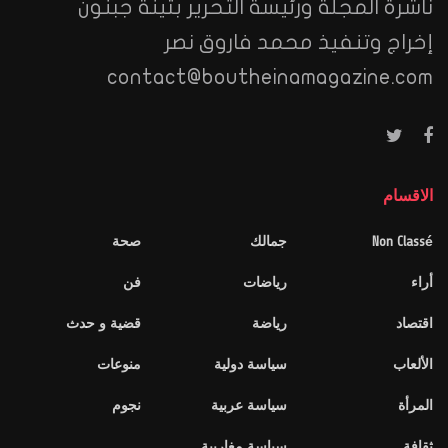
ناشرة المجلة ورئيسة التحرير بثينة جبنون
إخراج وتنفيذ محمد فاروق نصر
contact@boutheinamagazine.com
الاقسام
Non Classé
جمالك
صحة
أراء
رياضات
فن
اقتصاد
رياضة
قضية و حدث
الألعاب
سياسة دولية
منوعات
المرأة
سياسة عربية
نجوم
ثقافة
سياسة مغاربية