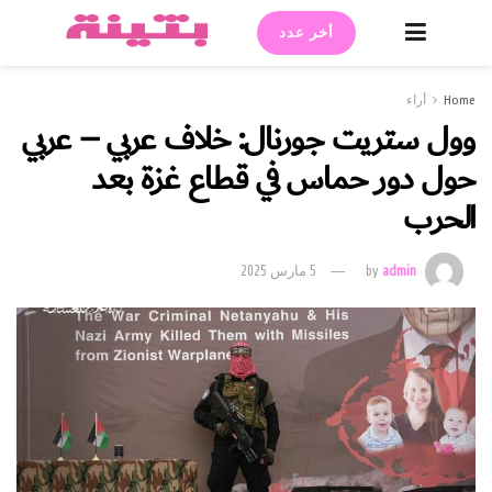
أخر عدد
Home
أراء
وول ستريت جورنال: خلاف عربي – عربي
حول دور حماس في قطاع غزة بعد
الحرب
admin
by
5 مارس 2025