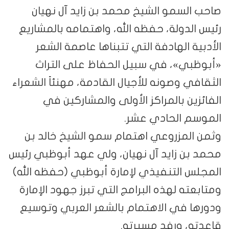
صاحب السمو الشيخ محمد بن زايد آل نهيان
رئيس الدولة، حفظه الله، واهتمامه بالمشاريع
الأدبية الهادفة التي تتبناها عاصمة الشعر
«أبوظبي»، في سبيل الحفاظ على التراث
الثقافي وصونه للأجيال القادمة، مهنئاً الشعراء
الفائزين بالمراكز الأولى والمشاركين في
الموسم الحادي عشر.
وثمن المزروعي اهتمام سمو الشيخ خالد بن
محمد بن زايد آل نهيان، ولي عهد أبوظبي رئيس
المجلس التنفيذي لإمارة أبوظبي (حفظه الله)
ومتابعته لهذه البرامج التي تبرز جهود الإمارة
ودورها في الاهتمام بالشعر العربي وتوسيع
قاعدته، ورفد مسيرته.