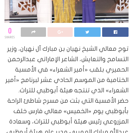
0
SHARES
توج معالي الشيخ نهيان بن مبارك آل نهيان، وزير
التسامح والتعايش، الشاعر الإماراتي عبدالرحمن
الحميري بلقب «أمير الشعراء» في الأمسية
الختامية من الموسم الحادي عشر لبرنامج «أمير
الشعراء» الذي تنتجه هيئة أبوظبي للتراث.
حضر الأمسية التي بثت من مسرح شاطئ الراحة
بأبوظبي يوم «الخميس» معالي فارس خلف
المزروعي رئيس هيئة أبوظبي للتراث، وسعادة
عبدالله مبارك المهيري مدير عام هيئة أبوظبي