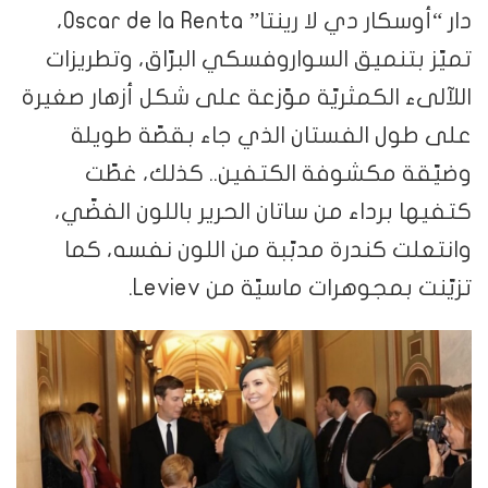
دار “أوسكار دي لا رينتا” Oscar de la Renta،
تميّز بتنميق السواروفسكي البرّاق، وتطريزات
اللآلىء الكمثريّة موّزعة على شكل أزهار صغيرة
على طول الفستان الذي جاء بقصّة طويلة
وضيّقة مكشوفة الكتفين.. كذلك، غطّت
كتفيها برداء من ساتان الحرير باللون الفضّي،
وانتعلت كندرة مدبّبة من اللون نفسه، كما
تزيّنت بمجوهرات ماسيّة من Leviev.