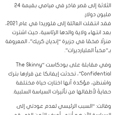
الثلاثة إلى قصر فاخر في ميامي بقيمة 24
مليون دولار.
فقد انتقلت العائلة إلى فلوريدا في عام 2021،
بعد انتهاء ولاية والدها الرئاسية، حيث اشترت
منزلًا ضخمًا في جزيرة “إنديان كريك”، المعروفة
بـ”مخبأ المليارديرات”.
وفي مقابلة على بودكاست “The Skinny
Confidential”، تحدثت إيفانكا عن قرارها بترك
واشنطن، مؤكدة أنها اختارت حياة مختلفة
حمايةً لأطفالها من تأثيرات السياسة السلبية.
وقالت: “السبب الرئيسي لعدم عودتي إلى