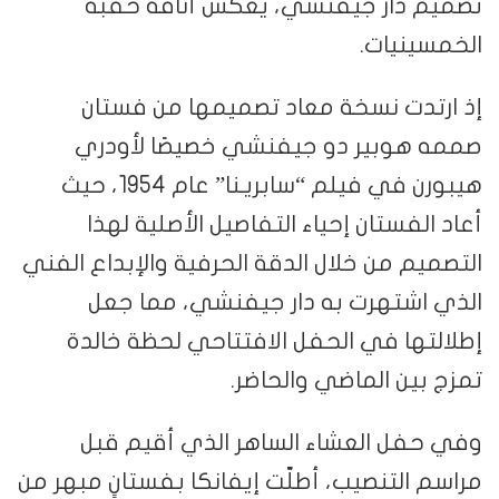
تصميم دار جيفنشي، يعكس أناقة حقبة
الخمسينيات.
إذ ارتدت نسخة معاد تصميمها من فستان
صممه هوبير دو جيفنشي خصيصًا لأودري
هيبورن في فيلم “سابريـنا” عام 1954، حيث
أعاد الفستان إحياء التفاصيل الأصلية لهذا
التصميم من خلال الدقة الحرفية والإبداع الفني
الذي اشتهرت به دار جيفنشي، مما جعل
إطلالتها في الحفل الافتتاحي لحظة خالدة
تمزج بين الماضي والحاضر.
وفي حفل العشاء الساهر الذي أقيم قبل
مراسم التنصيب، أطلّت إيفانكا بفستانٍ مبهر من