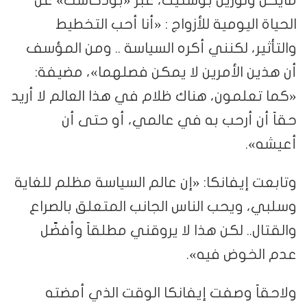
مايكل ولورين بوستيك، عبر «بودكاست» عن
الحياة اليومية للأزواج : «أنا أحب التخطيط
والتأثير، لكنني أكره السياسة .. ومن المؤسف
أن هذين الأمرين لا يمكن فصلهما»، مضيفة:
«كما تعلمون، هناك ظلام في هذا العالم لا أريد
حقاً أن أرحب به في عالمي، أو حتى أن
أعيشه».
وتابعت إيفانكا: «إن عالم السياسة مظلم للغاية
وسلبي، ويحب الناس الجانب المتعلق بالصراع
والقتال.. لكن هذا لا يروقني مطلقاً وأفضّل
عدم الخوض فيه».
ولاحقاً وصفت إيفانكا الوقت الذي أمضته