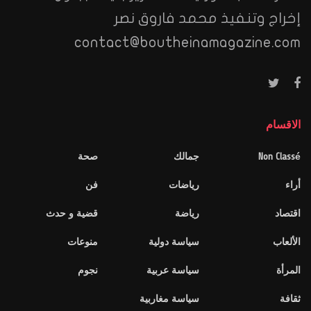
إخراج وتنفيذ محمد فاروق نصر
contact@boutheinamagazine.com
الاقسام
Non Classé
جمالك
صحة
أراء
رياضات
فن
اقتصاد
رياضة
قضية و حدث
الألعاب
سياسة دولية
منوعات
المرأة
سياسة عربية
نجوم
ثقافة
سياسة مغاربية