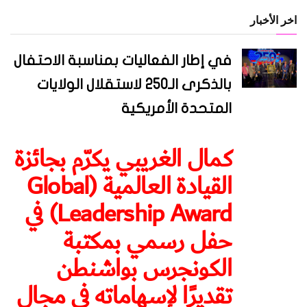
اخر الأخبار
في إطار الفعاليات بمناسبة الاحتفال
بالذكرى الـ250 لاستقلال الولايات
المتحدة الأمريكية
كمال الغريبي يكرّم بجائزة
القيادة العالمية (Global
Leadership Award) في
حفل رسمي بمكتبة
الكونجرس بواشنطن
تقديرًا لإسهاماته في مجال