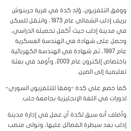
ووفق التلفزيون، وُلِد كدة في قرية حربنوش
بريف إدلب الشمالي عام 1973، وانتقل للسكن
في مدينة إدلب حيث أكمل تحصيله الدراسي،
وحصل على شهادة في الهندسة العسكرية
عام 1997، ثم شهادة في الهندسة الكهربائية
باختصاص إلكترون عام 2003، وأوفد في بعثة
تعليمية إلى الصين.
كما خضع علي كدة -وفقا للتلفزيون السوري-
لدورات في اللغة الإنجليزية بجامعة حلب.
وأضاف أنه سبق لكدة أن عمل في إدارة مدينة
إدلب بعد سيطرة الفصائل عليها، وتولى منصب