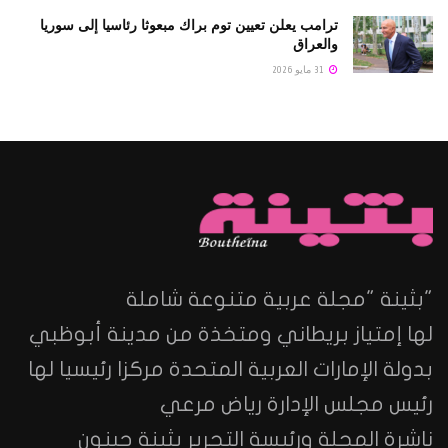
ترامب يعلن تعيين توم براك مبعوثا رئاسيا إلى سوريا
والعراق
31 مايو 2026
"بثينة "مجلة عربية متنوعة شاملة
لها إمتياز بريطاني ومتخذة من مدينة أبوظبي
بدولة الإمارات العربية المتحدة مركزا رئيسيا لها
رئيس مجلس الإدارة رياض مرعي
ناشرة المجلة ورئيسة التحرير بثينة جبنون