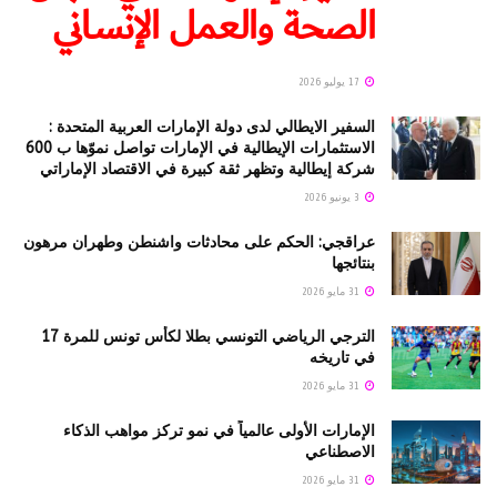
الصحة والعمل الإنساني
17 يوليو 2026
السفير الايطالي لدى دولة الإمارات العربية المتحدة :
الاستثمارات الإيطالية في الإمارات تواصل نموّها ب 600
شركة إيطالية وتظهر ثقة كبيرة في الاقتصاد الإماراتي
3 يونيو 2026
عراقجي: الحكم على محادثات واشنطن وطهران مرهون
بنتائجها
31 مايو 2026
الترجي الرياضي التونسي بطلا لكأس تونس للمرة 17
في تاريخه
31 مايو 2026
الإمارات الأولى عالمياً في نمو تركز مواهب الذكاء
الاصطناعي
31 مايو 2026