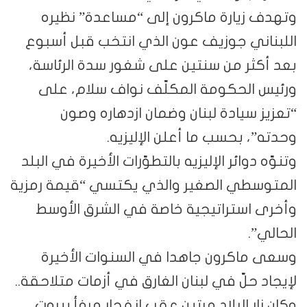
وتهدف زيارة ماكرون إلى “مساعدة” نظيره
اللبناني جوزيف عون الذي انتخب قبل أسبوع
بعد أكثر من سنتين على شغور سدة الرئاسة،
ورئيس الحكومة المكلّف نواف سلام، على
“تعزيز سيادة لبنان وضمان ازدهاره وصون
وحدته”، بحسب ما أعلن الإليزيه.
وتنوّه دوائر الإليزيه بالتطوّرات الأخيرة في البلد
المتوسطي الصغير والذي يكتسي “قيمة رمزية
وأخرى استراتيجية خاصة في الشرق الأوسط
الحالي”.
وسعى ماكرون جاهدا في السنوات الأخيرة
لإيجاد حلّ في لبنان الغارق في أزمات متلاحقة..
وكان زار البلاد مرتين عقب انفجار مرفأ بيروت