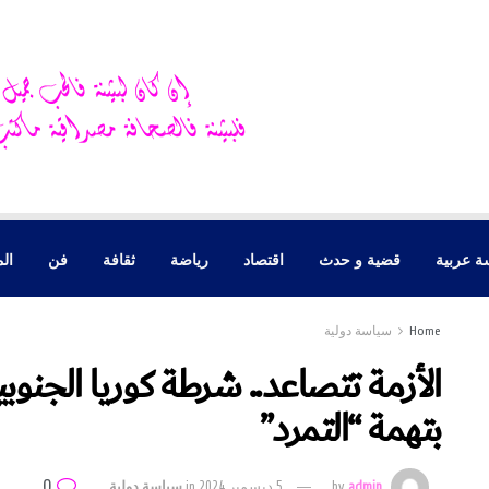
ة عربية
قضية و حدث
اقتصاد
رياضة
ثقافة
فن
الم
Home
سياسة دولية
الأزمة تتصاعد.. شرطة كوريا الجنوب
بتهمة “التمرد”
0
admin
by
5 ديسمبر 2024
in
سياسة دولية