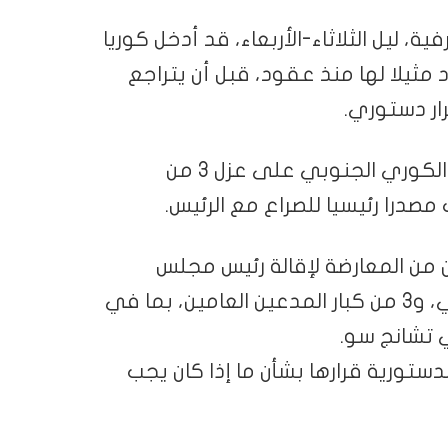
، ليل الثلاثاء-الأربعاء، قد أدخل كوريا
 مثيلا لها منذ عقود، قبل أن يتراجع
رار دستوري.
من جانبها، صوتت أحزاب المعارضة في البرلمان الكوري الجنوبي على عزل 3 من
صدرا رئيسيا للصراع مع الرئيس.
من المعارضة لإقالة رئيس مجلس
التدقيق والتفتيش في البلاد، تشوي جاي هاي، و3 من كبار المدعين العامين، بما في
 تشانج سو.
ورية قرارها بشأن ما إذا كان يجب