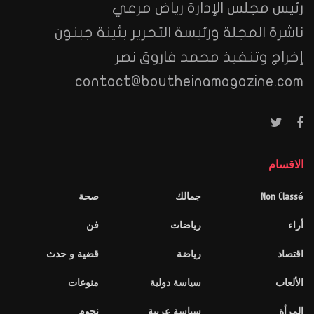
رئيس مجلس الإدارة رياض مرعي
ناشرة المجلة ورئيسة التحرير بثينة جبنون
إخراج وتنفيذ محمد فاروق نصر
contact@boutheinamagazine.com
الاقسام
Non Classé
جمالك
صحة
أراء
رياضات
فن
اقتصاد
رياضة
قضية و حدث
الألعاب
سياسة دولية
منوعات
المرأة
سياسة عربية
نجوم