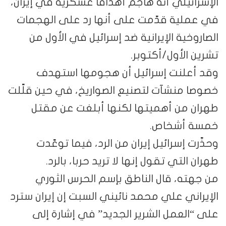
الإسرائيلي أنه هاجم أهدافا عسكرية في إيران،
في عملية قدّمت على أنها رد على الهجمات
الصاروخية الإيرانية ضد إسرائيل في الأول من
تشرين الأول/أكتوبر.
وقد أعلنت إسرائيل أن هجومها استهدف
خصوصا منشآت لتصنيع الصواريخ، في حين قلّلت
طهران من أهميتها لكنها أبلغت عن مقتل
خمسة أشخاص.
وحذّرت إسرائيل إيران من الرد، فيما توعّدت
طهران التي تقول إنها لا تريد حربا، بالرد.
من جهته، قال الناطق بإسم الحرس الثوري
الإيراني علي محمد نائيني السبت إن إيران سترد
على “العمل الشرير الجديد” في إشارة إلى