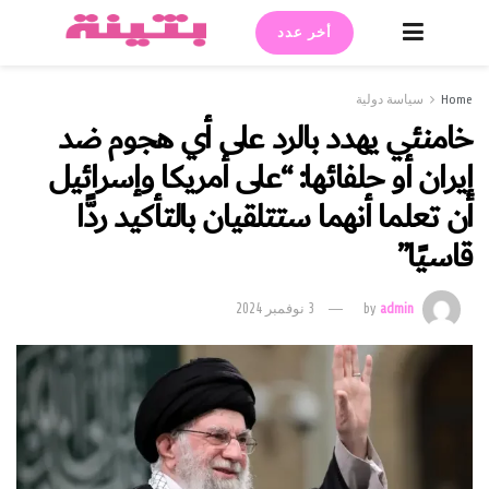
أخر عدد
Home
سياسة دولية
خامنئي يهدد بالرد على أي هجوم ضد
إيران أو حلفائها: “على أمريكا وإسرائيل
أن تعلما أنهما ستتلقيان بالتأكيد ردًّا
قاسيًا”
admin
by
3 نوفمبر 2024