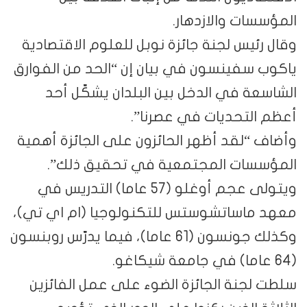
المؤسسات والازدهار.
وقال رئيس لجنة جائزة نوبل للعلوم الاقتصادية
ياكوب سفينسون في بيان إن “الحد من الفوارق
الشاسعة في الدخل بين البلدان يشكّل أحد
أعظم التحديات في عصرنا”.
وأضاف “لقد أظهر الحائزون على الجائزة أهمية
المؤسسات المجتمعية في تحقيق ذلك”.
ويتولى عجم أوغلو (57 عاما) التدريس في
معهد ماساتشوستس للتكنولوجيا (ام اي تي)،
وكذلك جونسون (61 عاما)، فيما يدرّس روبنسون
(64 عاما) في جامعة شيكاغو.
سلطت لجنة الجائزة الضوء على عمل الفائزين