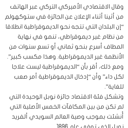
وقال الاقتصادي الأميركي التركي عبر الهاتف
من أثينا أثناء الإعلان عن الجائزة في ستوكهولم
“إن البلدان التي تتجه نحو الديموقراطية انطلاقا
من نظام غير ديموقراطي، تنمو في نهاية
المطاف أسرع بنحو ثماني أو تسع سنوات من
الأنظمة غير الديموقراطية. وهذا مكسب كبير”.
ومع ذلك، أقر بأن “الديموقراطية ليست علاجا
لكل داء” وأن “إدخال الديموقراطية أمر صعب
للغاية”.
وتشكل فئة الاقتصاد جائزة نوبل الوحيدة التي
لم تكن من بين المكافآت الخمس الأصلية التي
أُنشئت بموجب وصية العالم السويدي ألفريد
نوبل الذي توفي عام 1896.