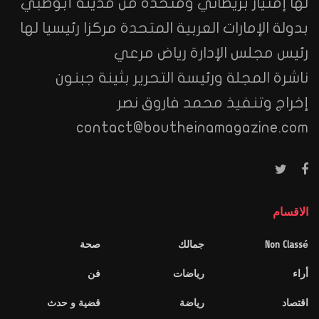
لها إمتياز بريطاني ومتخذة من مدينة أبوظبي
بدولة الإمارات العربية المتحدة مركزا رئيسيا لها
رئيس مجلس الإدارة رياض مرعي
ناشرة المجلة ورئيسة التحرير بثينة جبنون
إخراج وتنفيذ محمد فاروق نصر
contact@boutheinamagazine.com
الاقسام
Non Classé
جمالك
صحة
أراء
رياضات
فن
اقتصاد
رياضة
قضية و حدث