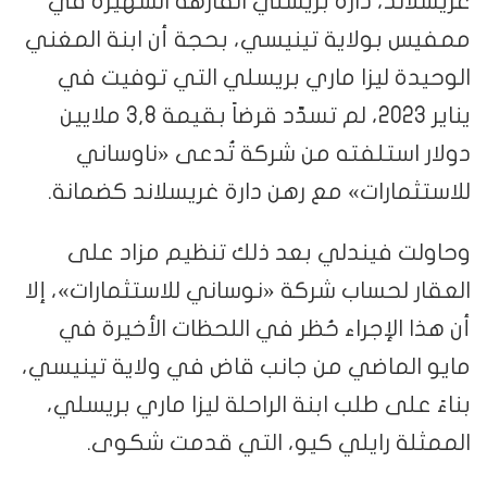
غريسلاند، دارة بريسلي الفارهة الشهيرة في
ممفيس بولاية تينيسي، بحجة أن ابنة المغني
الوحيدة ليزا ماري بريسلي التي توفيت في
يناير 2023، لم تسدّد قرضاً بقيمة 3,8 ملايين
دولار استلفته من شركة تُدعى «ناوساني
للاستثمارات» مع رهن دارة غريسلاند كضمانة.
وحاولت فيندلي بعد ذلك تنظيم مزاد على
العقار لحساب شركة «نوساني للاستثمارات»، إلا
أن هذا الإجراء حُظر في اللحظات الأخيرة في
مايو الماضي من جانب قاض في ولاية تينيسي،
بناءً على طلب ابنة الراحلة ليزا ماري بريسلي،
الممثلة رايلي كيو، التي قدمت شكوى.