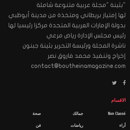
ينة "مجلة عربية متنوعة شاملة
 إمتياز بريطاني ومتخذة من مدينة أبوظبي
لة الإمارات العربية المتحدة مركزا رئيسيا لها
س مجلس الإدارة رياض مرعي
رة المجلة ورئيسة التحرير بثينة جبنون
اج وتنفيذ محمد فاروق نصر
contact@boutheinamagazine.c
سام
Non Cl
جمالك
صحة
رياضات
فن