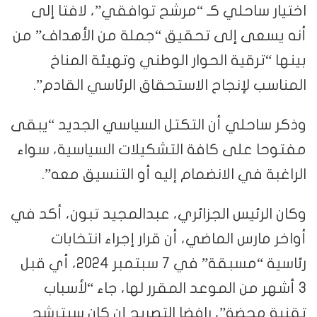
اختيار ساحلي كـ “مرشح توافقي”، لافتا إلى
أنه يسعى إلى تحقيق “جملة من الأهداف” من
بينها “ترقية الحوار الوطني وتهيئة المناخ
المناسب لإنجاح الاستحقاق الرئاسي القادم”.
وذكر ساحلي أن التكتل السياسي الجديد “يبقى
مفتوحا على كافة التشكيلات السياسية، سواء
الراغبة في الانضمام إليه أو التنسيق معه”.
وكان الرئيس الجزائري، عبدالمجيد تبون، أكد في
أواخر مارس الماضي، أن قرار إجراء انتخابات
رئاسية “مسبقة” في 7 سبتمبر 2024، أي قبل
3 أشهر من الموعد المقرر لها، جاء “لأسباب
تقنية محضة”، رافضا التصريح إن كان سيترشح