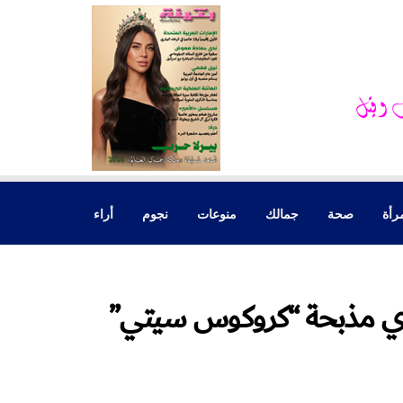
رأة
صحة
جمالك
منوعات
نجوم
أراء
ي مذبحة “كروكوس سيتي”