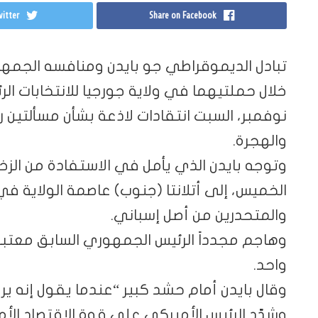
itter
Share on Facebook
تبادل الديموقراطي جو بايدن ومنافسه الجمهور
خلال حملتيهما في ولاية جورجيا للانتخابات ال
نوفمبر، السبت انتقادات لاذعة بشأن مسألتين ر
والهجرة.
وتوجه بايدن الذي يأمل في الاستفادة من الزخ
الخميس، إلى أتلانتا (جنوب) عاصمة الولاية ف
والمتحدرين من أصل إسباني.
وهاجم مجدداً الرئيس الجمهوري السابق معتبرا أ
واحد.
وقال بايدن أمام حشد كبير “عندما يقول إنه يريد 
وشدّد الرئيس الأميركي على قوة الإقتصاد الأ