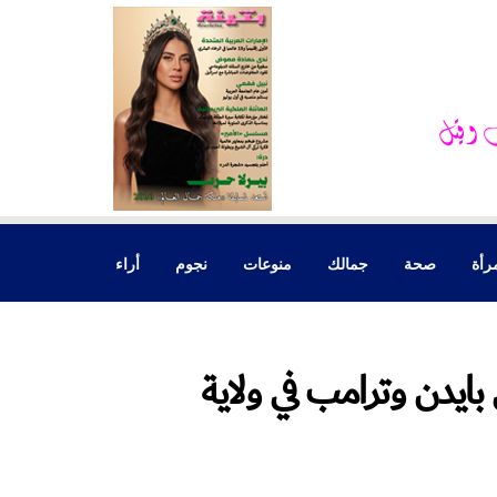
رأة
صحة
جمالك
منوعات
نجوم
أراء
ايدن وترامب في ولاية