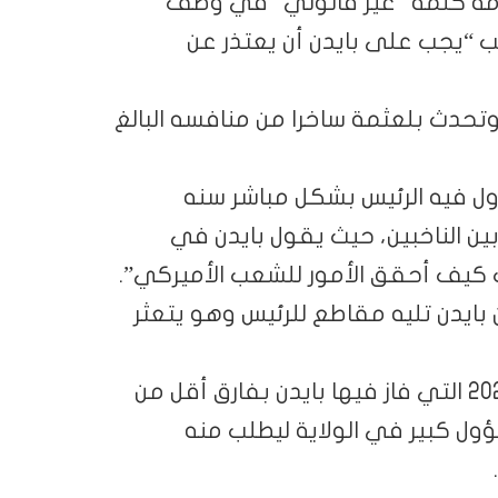
دامه كلمة “غير قانوني” في وصف
مب “يجب على بايدن أن يعتذر عن
وتحدث بلعثمة ساخرا من منافسه البالغ
اول فيه الرئيس بشكل مباشر سنه
ن الناخبين، حيث يقول بايدن في
رف كيف أحقق الأمور للشعب الأميركي”.
 بايدن تليه مقاطع للرئيس وهو يتعثر
وكانت جورجيا منقسمة بشدة في انتخابات 2020 التي فاز فيها بايدن بفارق أقل من
ؤول كبير في الولاية ليطلب منه