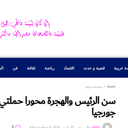
ة عربية
قضية و حدث
اقتصاد
رياضة
ثقافة
فن
الم
Home
سياسة دولية
سن الرئيس والهجرة محورا حملتي ب
جورجيا
0
admin
by
10 مارس 2024
in
سياسة دولية