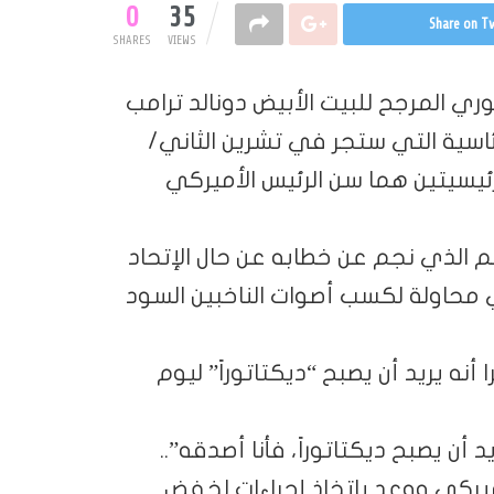
0
35
Share on Tw
SHARES
VIEWS
ي المرجح للبيت الأبيض دونالد ترامب
رئاسية التي ستجر في تشرين الثاني/
ئيسيتين هما سن الرئيس الأميركي
م الذي نجم عن خطابه عن حال الإتحاد
ي محاولة لكسب أصوات الناخبين السود
نه يريد أن يصبح “ديكتاتوراً” ليوم
أن يصبح ديكتاتوراً، فأنا أصدقه”..
ميركي ووعد باتخاذ إجراءات لخفض