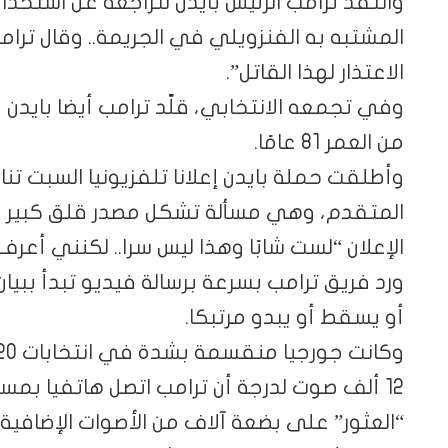
وانتقد ترامب الرئيس بايدن لتراجعه عن استخ
المشتبه به الفنزويلي في الجريمة.. وقال ترا
الاعتذار لهذا القاتل”.
وفي تجمعه الانتخابي، قلّد ترامب أيضا بايدن 
من العمر 81 عامًا.
وأطلقت حملة بايدن إعلانا تلفزيونيا السبت تن
المتقدم، وهي مسألة تشكل مصدر قلق كبير بي
الإعلان “لست شابًا وهذا ليس سرا.. لكنني أع
ورد فريق ترامب بسرعة برسالة فيديو تبدأ ببيان
أو يسقط أو يبدو مرتبكا.
12 ألف صوت لدرجة أن ترامب اتصل هاتفيا بمس
“العثور” على بضعة آلاف من الأصوات الإضافية.